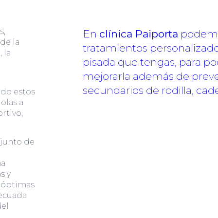
s,
En
clínica Paiporta
podemo
de la
tratamientos personalizado
 la
pisada que tengas, para pod
mejorarla además de prev
secundarios de rodilla, cad
ndo estos
olas a
rtivo,
junto de
ma
s y
s óptimas
decuada
del