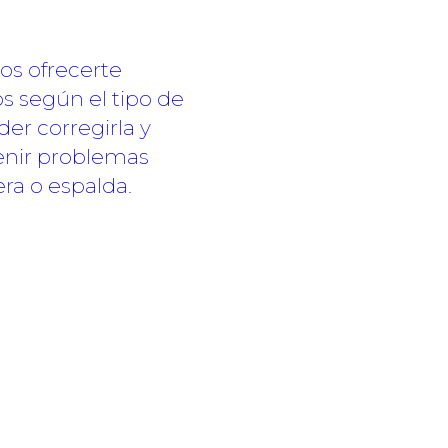
s ofrecerte
s según el tipo de
er corregirla y
enir problemas
era o espalda.